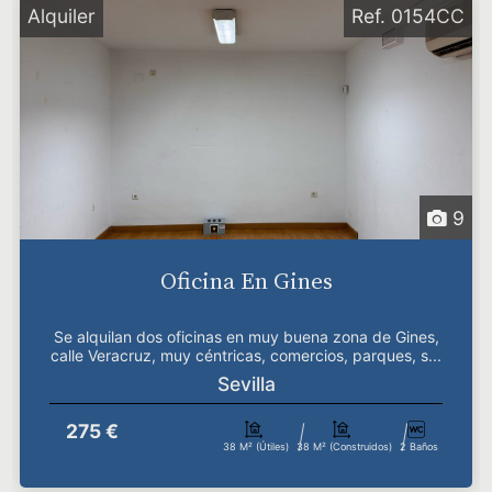
Alquiler
Ref. 0154CC
9
Oficina En Gines
Se alquilan dos oficinas en muy buena zona de Gines,
calle Veracruz, muy céntricas, comercios, parques, s...
Sevilla
275 €
38 M² (útiles)
38 M² (construidos)
2 Baños