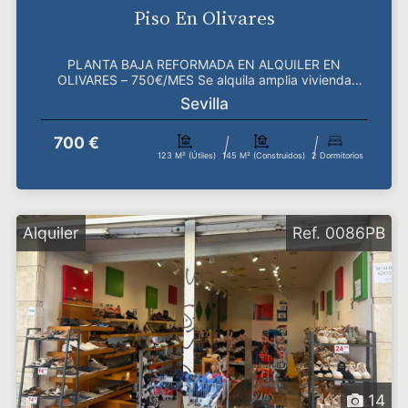
Piso En Olivares
PLANTA BAJA REFORMADA EN ALQUILER EN
OLIVARES – 750€/MES Se alquila amplia vivienda
reformada en planta...
Sevilla
700 €
123 M² (útiles)
145 M² (construidos)
2 Dormitorios
Alquiler
Ref. 0086PB
14