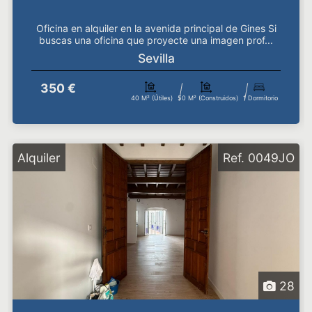
Oficina en alquiler en la avenida principal de Gines Si
buscas una oficina que proyecte una imagen prof...
Sevilla
350 €
40 M² (útiles)
50 M² (construidos)
1 Dormitorio
Alquiler
Ref. 0049JO
28