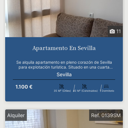
11
Apartamento En Sevilla
Se alquila apartamento en pleno corazón de Sevilla
para explotación turística. Situado en una cuarta
plan...
Sevilla
1.100 €
35 M² (útiles)
40 M² (construidos)
1 Dormitorio
Alquiler
Ref. 0139SM