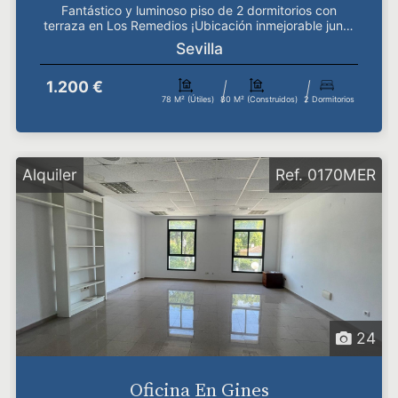
Fantástico y luminoso piso de 2 dormitorios con
terraza en Los Remedios ​¡Ubicación inmejorable junto
al...
Sevilla
1.200 €
78 M² (útiles)
80 M² (construidos)
2 Dormitorios
Alquiler
Ref. 0170MER
24
Oficina En Gines