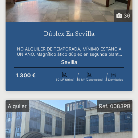
36
Dúplex En Sevilla
NO ALQUILER DE TEMPORADA, MÍNIMO ESTANCIA
UN AÑO. Magnífico ático dúplex en segunda planta
sin ascensor,...
Sevilla
1.300 €
80 M² (útiles)
85 M² (construidos)
2 Dormitorios
Alquiler
Ref. 0083PB