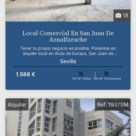
18
Local Comercial En San Juan De
Aznalfarache
Tener tu propio negocio es posible. Ponemos en
alquiler local en Avda de Europa, San Juan de
Aznalfarache...
Sevilla
1.588 €
106 M² (útiles)
106 M² (construidos)
Alquiler
Ref. 1937SM