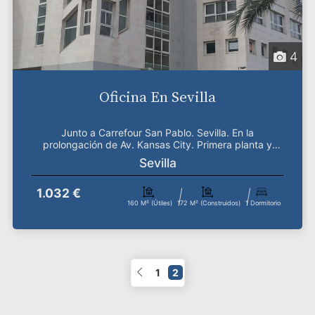
4
Oficina En Sevilla
Junto a Carrefour San Pablo. Sevilla. En la
prolongación de Av. Kansas City. Primera planta y
fachada a l...
Sevilla
1.032 €
160 M² (útiles)
172 M² (construidos)
1 Dormitorio
1
2