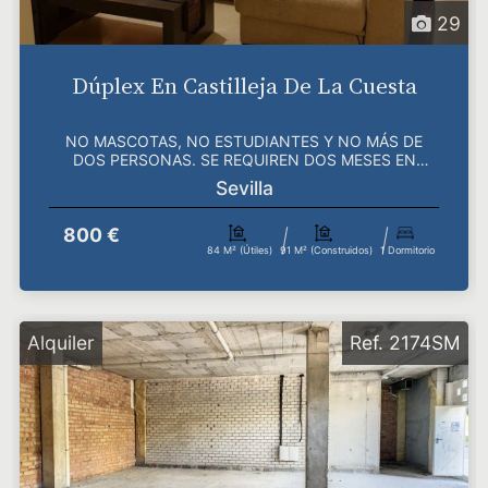
29
Dúplex En Castilleja De La Cuesta
NO MASCOTAS, NO ESTUDIANTES Y NO MÁS DE
DOS PERSONAS. SE REQUIREN DOS MESES EN
DEPÓSITO UNO DE FIANZA Y...
Sevilla
800 €
84 M² (útiles)
91 M² (construidos)
1 Dormitorio
Alquiler
Ref. 2174SM