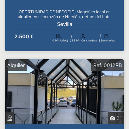
OPORTUNIDAD DE NEGOCIO, Magnífico local en
alquiler en el corazón de Nervión, detrás del hotel
Meliá Lebr...
Sevilla
2.500 €
110 M² (útiles)
235 M² (construidos)
7 Dormitorios
Alquiler
Ref. 0012PB
21