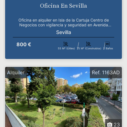
Oficina En Sevilla
Oficina en alquiler en Isla de la Cartuja Centro de
Negocios con vigilancia y seguridad en Avenida
Améric...
Sevilla
800 €
55 M² (útiles)
75 M² (construidos)
2 Baños
Alquiler
Ref. 1163AD
23