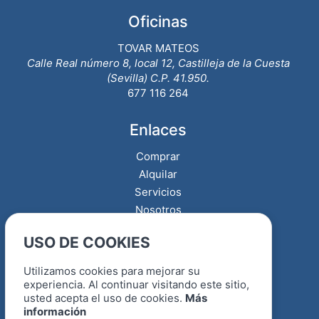
Oficinas
TOVAR MATEOS
Calle Real número 8, local 12, Castilleja de la Cuesta
(Sevilla) C.P. 41.950.
677 116 264
Enlaces
Comprar
Alquilar
Servicios
Nosotros
Contacto
USO DE COOKIES
Quiero vender
Utilizamos cookies para mejorar su
Políticas
experiencia. Al continuar visitando este sitio,
usted acepta el uso de cookies.
Más
Aviso legal
información